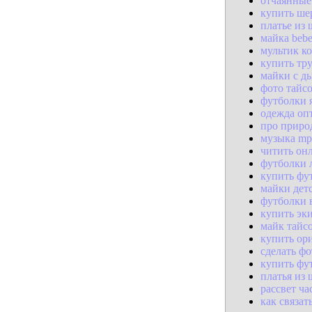
отчаянные
купить ше
платье из
майка beb
мультик к
купить тр
майки с д
фото тайсо
футболки 
одежда оп
про приро
музыка mp
читить он
футболки 
купить фут
майки дет
футболки 
купить эк
майк тайс
купить ор
сделать фо
купить фу
платья из
рассвет ча
как связа