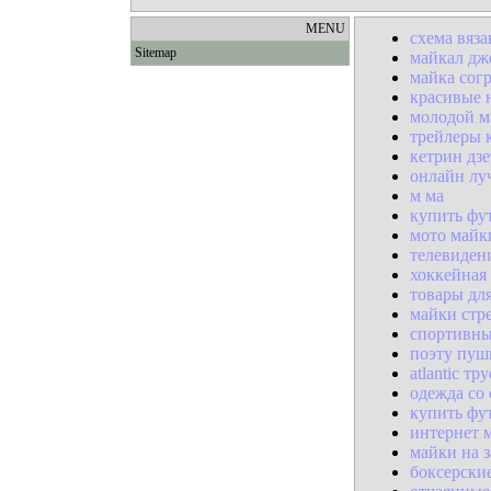
MENU
схема вяз
Sitemap
майкал дж
майка сог
красивые 
молодой м
трейлеры 
кетрин дз
онлайн лу
м ма
купить фу
мото майк
телевиден
хоккейная
товары дл
майки стр
спортивны
поэту пуш
atlantic т
одежда со
купить фут
интернет 
майки на з
боксерски