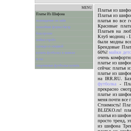
MENU
Платья из шифон
Платье Из Шифона
Платья из шифон
платья во все г
телевидение он лайн
Красивые плат
хоккейная форма бауэр
Платьев на люб
боксерские
Клуб модниц - 
майки стрейч
были модны все
одежда со скидкой
Брендовые Плат
60%!
майки дет
купить футболку в минске
очень комфортн
м ма
платье из шифо
спортивные футболки купить
сейчас платья 
платье из шифо
на IRR.RU. Ба
футболка
- Пла
прекрасно смот
платье из шифо
меня почти все 
Стоимость! Пла
BLIZKO.ru! пл
платья из шифон
просто тренд, э
из шифона Трен