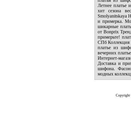
платья из шифо
Летнее платье 
хит сезона ве
Smolyanitskaya 
и примерка. Мо
шикарные плать
от Bonprix Трен
примерьте! пла
СПб Коллекция п
платье из шиф
вечерних платье
Интернет-магаз
Доставка и при
шифона. Фасон
модных коллекц
Copyright 