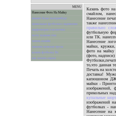
MENU
Казань фото на
Нанесение Фото На Майку
смайлом, нане
Нанесение печат
нижнее белье екатеринбург
также нанесение
прикольные футболки с надписями
правильно сло
парфюмерия и косметика
футбольную фор
поэту пушкин стих
или ТК. нанесе
читить онлайн
Нанесение лого
майки, кружки,
заказать мужские трусы
фото на майку
купить футболку fbi
(фото, надписи) 
как скачать сериал
Футболки,печат
то,что данная т
Печать на холст
доставка! Муж
капюшоном ДЖЕ
майки - Принтом
изображений, 
прикольных над
купальные шор
изображений на
футболках - н
Нанесение на 